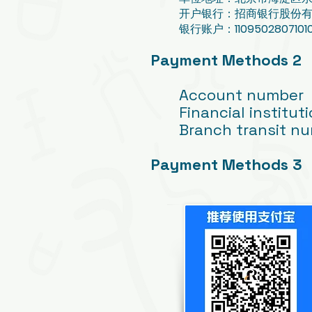
开户银行：招商银行股份
银行账户：
11095028071010
Payment Methods 2
Account number
Financial institu
Branch transit n
Payment Methods 3